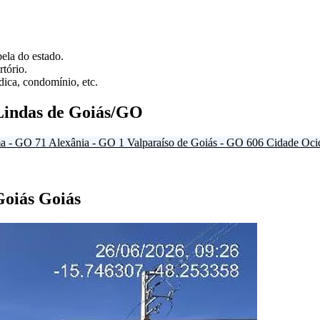
ela do estado.
tório.
ica, condomínio, etc.
Lindas de Goiás/GO
a - GO
71
Alexânia - GO
1
Valparaíso de Goiás - GO
606
Cidade Oci
Goiás Goiás