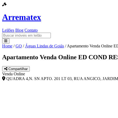
Arrematex
Leilões
Blog
Contato
Home
/
GO
/
Águas Lindas de Goiás
/
Apartamento Venda Online
Leilões
Apartamento Venda Online ED COND RE
Blog
Compartilhar
Contato
Venda Online
QUADRA 4,N. SN APTO. 201 LT 03, RUA ANGICO, JARDIM