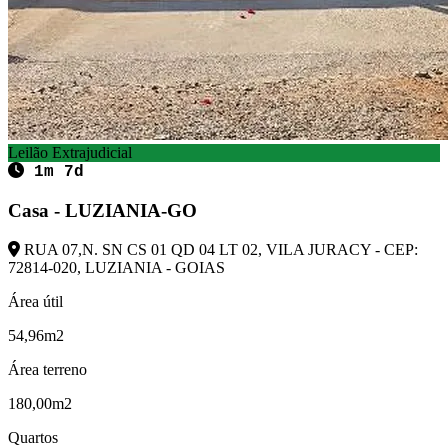
Leilão Extrajudicial
1m 7d
Casa - LUZIANIA-GO
RUA 07,N. SN CS 01 QD 04 LT 02, VILA JURACY - CEP:
72814-020, LUZIANIA - GOIAS
Área útil
54,96m2
Área terreno
180,00m2
Quartos