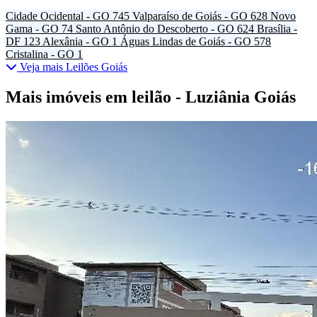
Cidade Ocidental - GO
745
Valparaíso de Goiás - GO
628
Novo
Gama - GO
74
Santo Antônio do Descoberto - GO
624
Brasília -
DF
123
Alexânia - GO
1
Águas Lindas de Goiás - GO
578
Cristalina - GO
1
Veja mais Leilões Goiás
Mais imóveis em leilão - Luziânia Goiás