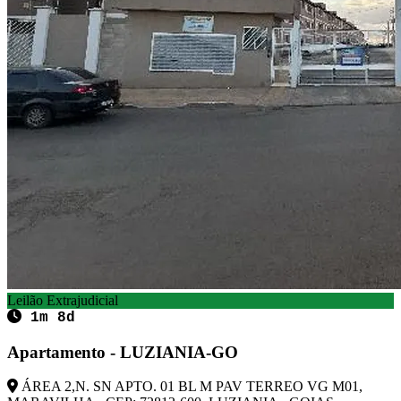
Leilão Extrajudicial
1m 8d
Apartamento - LUZIANIA-GO
ÁREA 2,N. SN APTO. 01 BL M PAV TERREO VG M01,