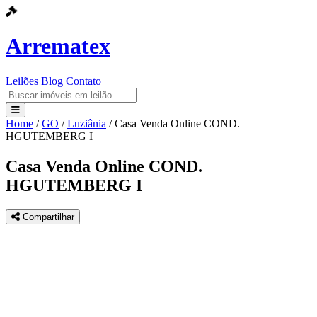
Arrematex
Leilões
Blog
Contato
Home
/
GO
/
Luziânia
/
Casa Venda Online COND.
Leilões
HGUTEMBERG I
Blog
Casa Venda Online COND.
HGUTEMBERG I
Contato
Compartilhar