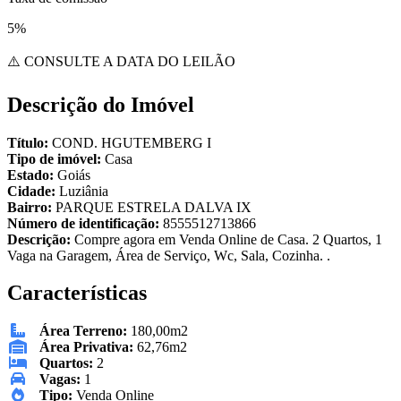
5%
⚠️ CONSULTE A DATA DO LEILÃO
Descrição do Imóvel
Título:
COND. HGUTEMBERG I
Tipo de imóvel:
Casa
Estado:
Goiás
Cidade:
Luziânia
Bairro:
PARQUE ESTRELA DALVA IX
Número de identificação:
8555512713866
Descrição:
Compre agora em Venda Online de Casa. 2 Quartos, 1
Vaga na Garagem, Área de Serviço, Wc, Sala, Cozinha. .
Características
Área Terreno:
180,00m2
Área Privativa:
62,76m2
Quartos:
2
Vagas:
1
Tipo:
Venda Online