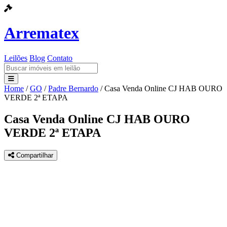
Arrematex
Leilões
Blog
Contato
Home
/
GO
/
Padre Bernardo
/
Casa Venda Online CJ HAB OURO
Leilões
VERDE 2ª ETAPA
Blog
Casa Venda Online CJ HAB OURO
VERDE 2ª ETAPA
Contato
Compartilhar