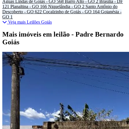
Águas Lindas de Goiás - GO
568
Barro Alto - GO
2
Brasília - DF
121
Planaltina - GO
166
Niquelândia - GO
2
Santo Antônio do
Descoberto - GO
622
Cocalzinho de Goiás - GO
164
Goianésia -
GO
1
Veja mais Leilões Goiás
Mais imóveis em leilão - Padre Bernardo
Goiás