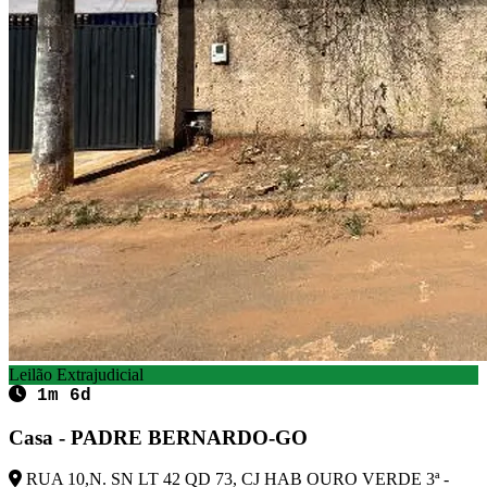
Leilão Extrajudicial
1m 6d
Casa - PADRE BERNARDO-GO
RUA 10,N. SN LT 42 QD 73, CJ HAB OURO VERDE 3ª -