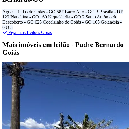
Águas Lindas de Goiás - GO
587
Barro Alto - GO
3
Brasília - DF
129
Planaltina - GO
169
Niquelândia - GO
2
Santo Antônio do
Descoberto - GO
625
Cocalzinho de Goiás - GO
165
Goianésia -
GO
3
Veja mais Leilões Goiás
Mais imóveis em leilão - Padre Bernardo
Goiás