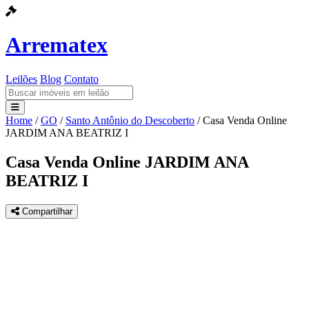
Arrematex
Leilões
Blog
Contato
Home
/
GO
/
Santo Antônio do Descoberto
/
Casa Venda Online
Leilões
JARDIM ANA BEATRIZ I
Blog
Casa Venda Online JARDIM ANA
BEATRIZ I
Contato
Compartilhar