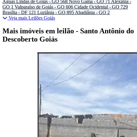
Águas Lindas de Goiás - GO
568
Novo Gama - GO
71
Alexânia -
GO
1
Valparaíso de Goiás - GO
606
Cidade Ocidental - GO
729
Brasília - DF
121
Luziânia - GO
895
Abadiânia - GO
2
Veja mais Leilões Goiás
Mais imóveis em leilão - Santo Antônio do
Descoberto Goiás