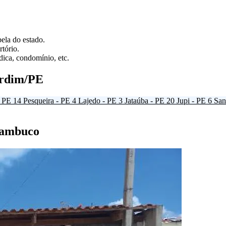
ela do estado.
tório.
ica, condomínio, etc.
ardim/PE
- PE
14
Pesqueira - PE
4
Lajedo - PE
3
Jataúba - PE
20
Jupi - PE
6
San
rnambuco