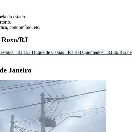
ela do estado.
tório.
ica, condomínio, etc.
d Roxo/RJ
esquita - RJ
152
Duque de Caxias - RJ
103
Queimados - RJ
36
Rio de
 de Janeiro