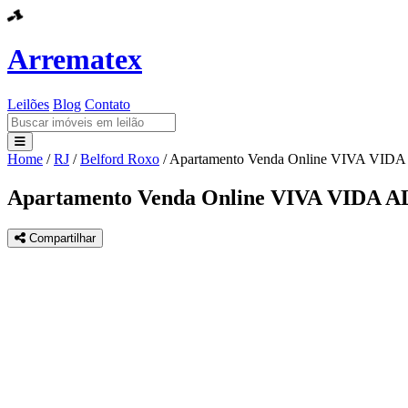
Arrematex
Leilões
Blog
Contato
Home
/
RJ
/
Belford Roxo
/
Apartamento Venda Online VIVA VI
Leilões
Apartamento Venda Online VIVA VIDA 
Blog
Compartilhar
Contato