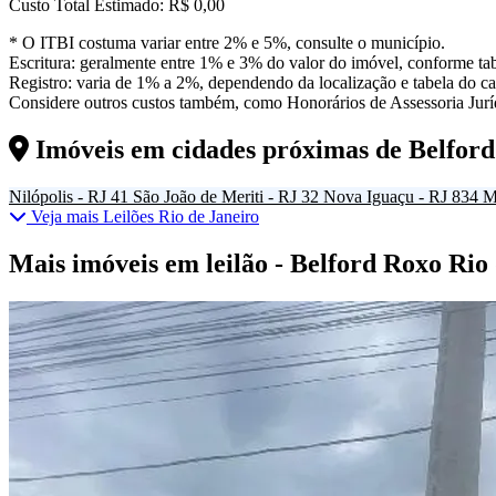
Custo Total Estimado:
R$ 0,00
* O ITBI costuma variar entre 2% e 5%, consulte o município.
Escritura: geralmente entre 1% e 3% do valor do imóvel, conforme tab
Registro: varia de 1% a 2%, dependendo da localização e tabela do car
Considere outros custos também, como Honorários de Assessoria Juríd
Imóveis em cidades próximas de
Belfor
Nilópolis - RJ
41
São João de Meriti - RJ
32
Nova Iguaçu - RJ
834
M
Veja mais Leilões Rio de Janeiro
Mais imóveis em leilão - Belford Roxo Rio