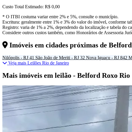
Custo Total Estimado:
R$ 0,00
* O ITBI costuma variar entre 2% e 5%, consulte o município.
Escritura: geralmente entre 1% e 3% do valor do imóvel, conforme tab
Registro: varia de 1% a 2%, dependendo da localização e tabela do car
Considere outros custos também, como Honorários de Assessoria Juríd
Imóveis em cidades próximas de
Belfor
Nilópolis - RJ
41
São João de Meriti - RJ
32
Nova Iguaçu - RJ
842
M
Veja mais Leilões Rio de Janeiro
Mais imóveis em leilão - Belford Roxo Rio