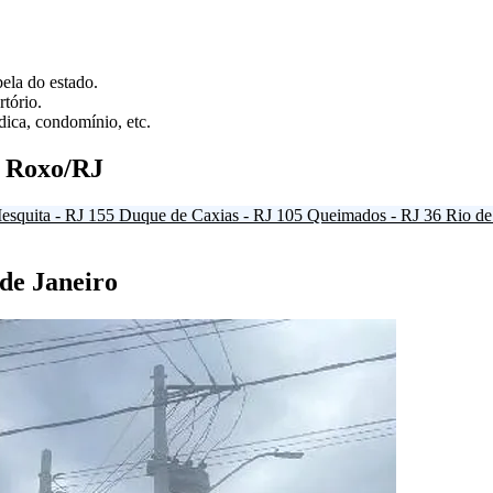
ela do estado.
tório.
ica, condomínio, etc.
d Roxo/RJ
esquita - RJ
155
Duque de Caxias - RJ
105
Queimados - RJ
36
Rio de
 de Janeiro