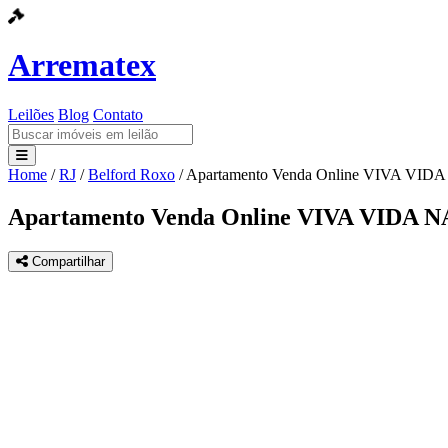
Arrematex
Leilões
Blog
Contato
Home
/
RJ
/
Belford Roxo
/
Apartamento Venda Online VIVA VI
Leilões
Apartamento Venda Online VIVA VIDA
Blog
Compartilhar
Contato