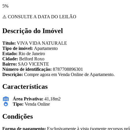
5%
⚠️ CONSULTE A DATA DO LEILÃO
Descrição do Imóvel
Título:
VIVA VIDA NATURALE
Tipo de imóvel:
Apartamento
Estado:
Rio de Janeiro
Cidade:
Belford Roxo
Bairro:
SAO VICENTE
Número de identificação:
8787708896301
Descrição:
Compre agora em Venda Online de Apartamento.
Características
Área Privativa:
41,18m2
Tipo:
Venda Online
Condições
Forma de pagamento:
Exclusivamente à vista (somente recursos pró