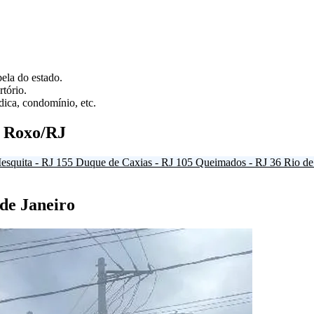
ela do estado.
tório.
ica, condomínio, etc.
d Roxo/RJ
esquita - RJ
155
Duque de Caxias - RJ
105
Queimados - RJ
36
Rio de
 de Janeiro