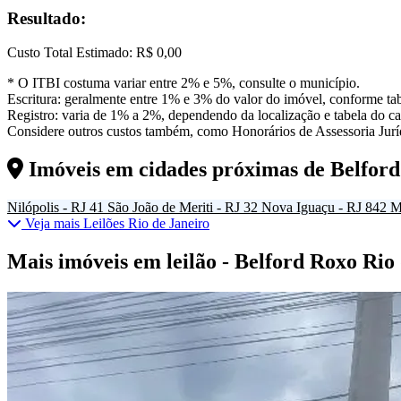
Resultado:
Custo Total Estimado:
R$ 0,00
* O ITBI costuma variar entre 2% e 5%, consulte o município.
Escritura: geralmente entre 1% e 3% do valor do imóvel, conforme tab
Registro: varia de 1% a 2%, dependendo da localização e tabela do car
Considere outros custos também, como Honorários de Assessoria Juríd
Imóveis em cidades próximas de
Belfor
Nilópolis - RJ
41
São João de Meriti - RJ
32
Nova Iguaçu - RJ
842
M
Veja mais Leilões Rio de Janeiro
Mais imóveis em leilão - Belford Roxo Rio