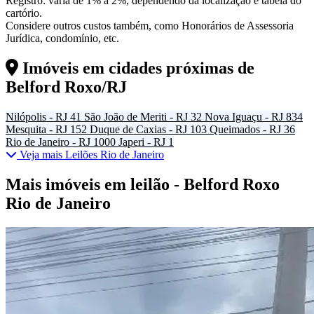
Registro: varia de 1% a 2%, dependendo da localização e tabela do
cartório.
Considere outros custos também, como Honorários de Assessoria
Jurídica, condomínio, etc.
Imóveis em cidades próximas de
Belford Roxo/RJ
Nilópolis - RJ
41
São João de Meriti - RJ
32
Nova Iguaçu - RJ
834
Mesquita - RJ
152
Duque de Caxias - RJ
103
Queimados - RJ
36
Rio de Janeiro - RJ
1000
Japeri - RJ
1
Veja mais Leilões Rio de Janeiro
Mais imóveis em leilão - Belford Roxo
Rio de Janeiro