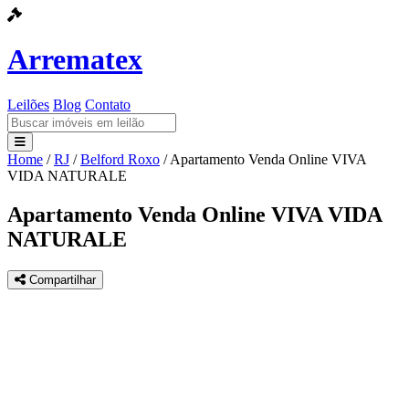
Arrematex
Leilões
Blog
Contato
Home
/
RJ
/
Belford Roxo
/
Apartamento Venda Online VIVA
Leilões
VIDA NATURALE
Blog
Apartamento Venda Online VIVA VIDA
NATURALE
Contato
Compartilhar