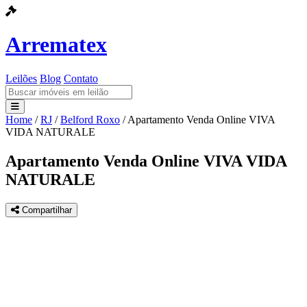
Arrematex
Leilões
Blog
Contato
Home
/
RJ
/
Belford Roxo
/
Apartamento Venda Online VIVA
Leilões
VIDA NATURALE
Blog
Apartamento Venda Online VIVA VIDA
NATURALE
Contato
Compartilhar