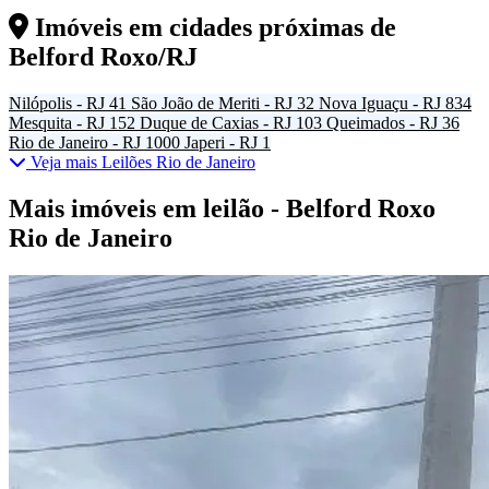
Imóveis em cidades próximas de
Belford Roxo/RJ
Nilópolis - RJ
41
São João de Meriti - RJ
32
Nova Iguaçu - RJ
834
Mesquita - RJ
152
Duque de Caxias - RJ
103
Queimados - RJ
36
Rio de Janeiro - RJ
1000
Japeri - RJ
1
Veja mais Leilões Rio de Janeiro
Mais imóveis em leilão - Belford Roxo
Rio de Janeiro