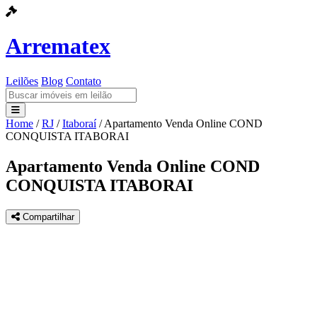
Arrematex
Leilões
Blog
Contato
Home
/
RJ
/
Itaboraí
/
Apartamento Venda Online COND
Leilões
CONQUISTA ITABORAI
Blog
Apartamento Venda Online COND
CONQUISTA ITABORAI
Contato
Compartilhar