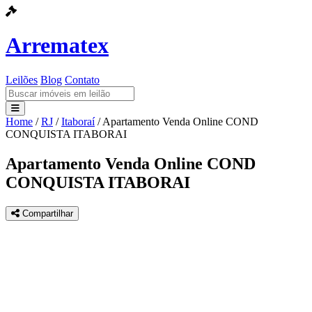
Arrematex
Leilões
Blog
Contato
Home
/
RJ
/
Itaboraí
/
Apartamento Venda Online COND
Leilões
CONQUISTA ITABORAI
Blog
Apartamento Venda Online COND
CONQUISTA ITABORAI
Contato
Compartilhar