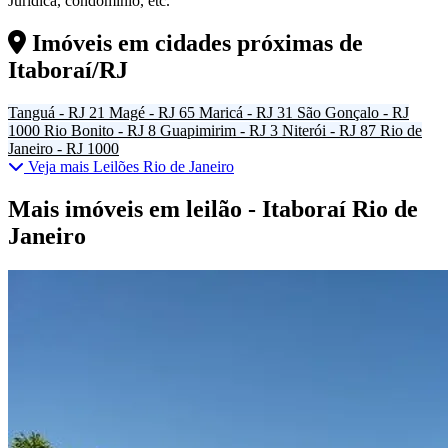
Jurídica, condomínio, etc.
Imóveis em cidades próximas de
Itaboraí/RJ
Tanguá - RJ
21
Magé - RJ
65
Maricá - RJ
31
São Gonçalo - RJ
1000
Rio Bonito - RJ
8
Guapimirim - RJ
3
Niterói - RJ
87
Rio de
Janeiro - RJ
1000
Veja mais Leilões Rio de Janeiro
Mais imóveis em leilão - Itaboraí Rio de
Janeiro