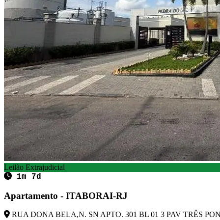
Leilão Extrajudicial
1m 7d
Apartamento - ITABORAI-RJ
RUA DONA BELA,N. SN APTO. 301 BL 01 3 PAV TRÊS PONT