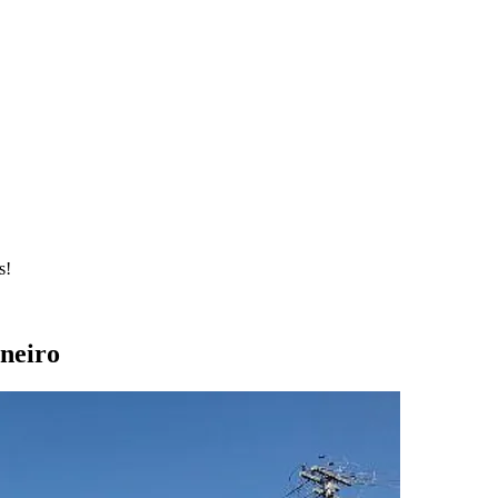
s!
aneiro