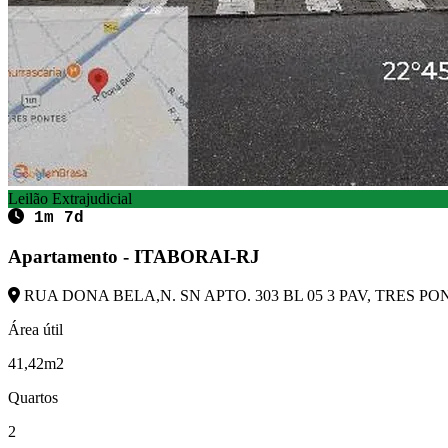
Leilão Extrajudicial
1m 7d
Apartamento - ITABORAI-RJ
RUA DONA BELA,N. SN APTO. 303 BL 05 3 PAV, TRES PONT
Área útil
41,42m2
Quartos
2