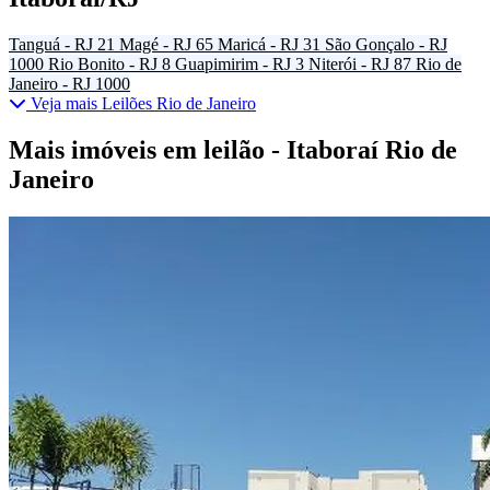
Tanguá - RJ
21
Magé - RJ
65
Maricá - RJ
31
São Gonçalo - RJ
1000
Rio Bonito - RJ
8
Guapimirim - RJ
3
Niterói - RJ
87
Rio de
Janeiro - RJ
1000
Veja mais Leilões Rio de Janeiro
Mais imóveis em leilão - Itaboraí Rio de
Janeiro