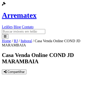
Arrematex
Leilões
Blog
Contato
Home
/
RJ
/
Itaboraí
/
Casa Venda Online COND JD
Leilões
MARAMBAIA
Blog
Casa Venda Online COND JD
MARAMBAIA
Contato
Compartilhar