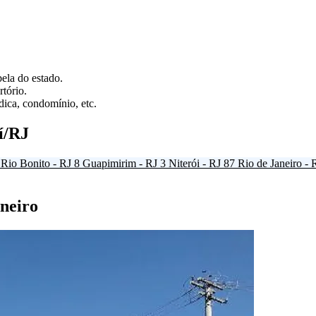
ela do estado.
tório.
ica, condomínio, etc.
í/RJ
Rio Bonito - RJ
8
Guapimirim - RJ
3
Niterói - RJ
87
Rio de Janeiro - 
aneiro