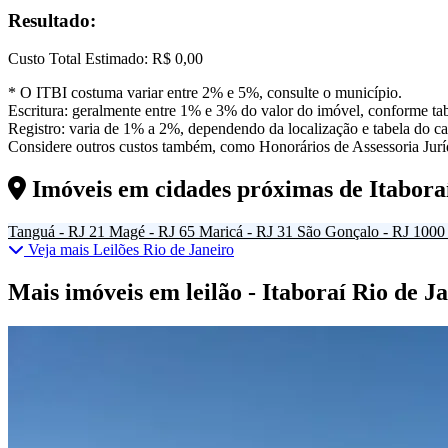
Resultado:
Custo Total Estimado:
R$ 0,00
* O ITBI costuma variar entre 2% e 5%, consulte o município.
Escritura: geralmente entre 1% e 3% do valor do imóvel, conforme tab
Registro: varia de 1% a 2%, dependendo da localização e tabela do car
Considere outros custos também, como Honorários de Assessoria Juríd
Imóveis em cidades próximas de
Itabora
Tanguá - RJ
21
Magé - RJ
65
Maricá - RJ
31
São Gonçalo - RJ
1000
Veja mais Leilões Rio de Janeiro
Mais imóveis em leilão - Itaboraí Rio de J