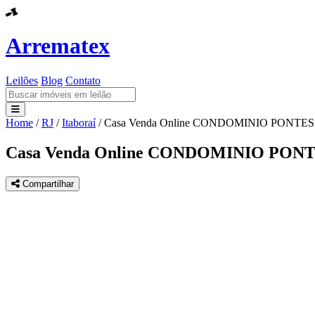
Arrematex
Leilões
Blog
Contato
Home
/
RJ
/
Itaboraí
/
Casa Venda Online CONDOMINIO PONTES 
Leilões
Casa Venda Online CONDOMINIO PONTE
Blog
Compartilhar
Contato