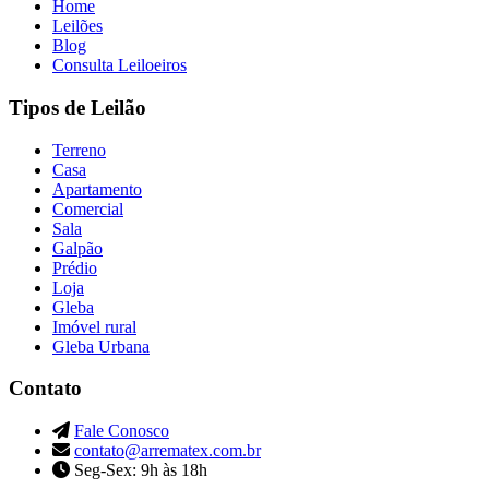
Home
Leilões
Blog
Consulta Leiloeiros
Tipos de Leilão
Terreno
Casa
Apartamento
Comercial
Sala
Galpão
Prédio
Loja
Gleba
Imóvel rural
Gleba Urbana
Contato
Fale Conosco
contato@arrematex.com.br
Seg-Sex: 9h às 18h