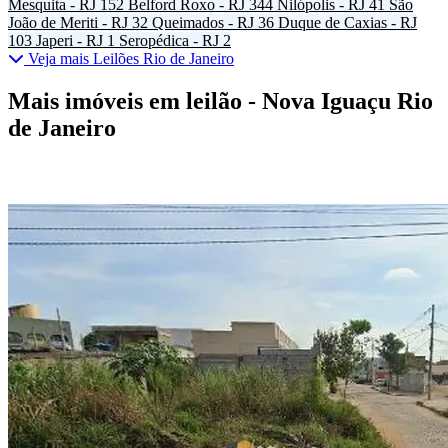
Mesquita - RJ
152
Belford Roxo - RJ
344
Nilópolis - RJ
41
São
João de Meriti - RJ
32
Queimados - RJ
36
Duque de Caxias - RJ
103
Japeri - RJ
1
Seropédica - RJ
2
Veja mais Leilões Rio de Janeiro
Mais imóveis em leilão - Nova Iguaçu Rio
de Janeiro