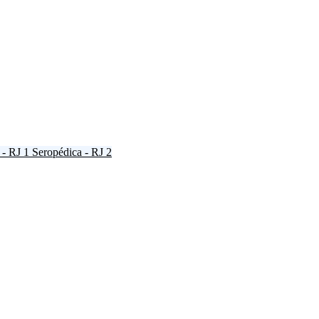
 - RJ
1
Seropédica - RJ
2