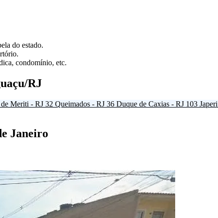
ela do estado.
tório.
ica, condomínio, etc.
guaçu/RJ
de Meriti - RJ
32
Queimados - RJ
36
Duque de Caxias - RJ
103
Japeri
de Janeiro