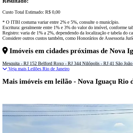
Resultado:
Custo Total Estimado:
R$ 0,00
* O ITBI costuma variar entre 2% e 5%, consulte o município.
Escritura: geralmente entre 1% e 3% do valor do imóvel, conforme tab
Registro: varia de 1% a 2%, dependendo da localização e tabela do car
Considere outros custos também, como Honorários de Assessoria Juríd
Imóveis em cidades próximas de
Nova I
Mesquita - RJ
152
Belford Roxo - RJ
344
Nilópolis - RJ
41
São João 
Veja mais Leilões Rio de Janeiro
Mais imóveis em leilão - Nova Iguaçu Rio 