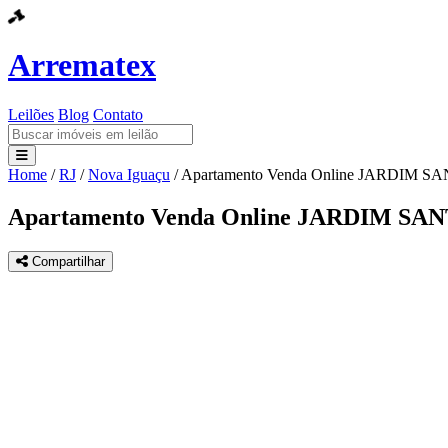
Arrematex
Leilões
Blog
Contato
Home
/
RJ
/
Nova Iguaçu
/
Apartamento Venda Online JARDIM 
Leilões
Apartamento Venda Online JARDIM SA
Blog
Compartilhar
Contato