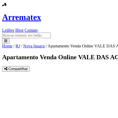
Arrematex
Leilões
Blog
Contato
Home
/
RJ
/
Nova Iguaçu
/
Apartamento Venda Online VALE DA
Leilões
Apartamento Venda Online VALE DAS 
Blog
Compartilhar
Contato