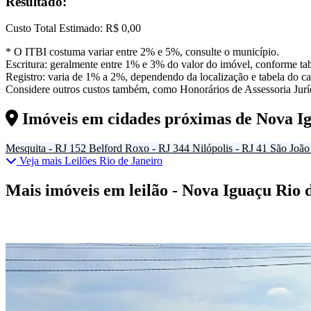
Resultado:
Custo Total Estimado:
R$ 0,00
* O ITBI costuma variar entre 2% e 5%, consulte o município.
Escritura: geralmente entre 1% e 3% do valor do imóvel, conforme tab
Registro: varia de 1% a 2%, dependendo da localização e tabela do car
Considere outros custos também, como Honorários de Assessoria Juríd
Imóveis em cidades próximas de
Nova I
Mesquita - RJ
152
Belford Roxo - RJ
344
Nilópolis - RJ
41
São João 
Veja mais Leilões Rio de Janeiro
Mais imóveis em leilão - Nova Iguaçu Rio 