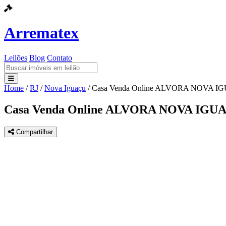
Arrematex
Leilões
Blog
Contato
Home
/
RJ
/
Nova Iguaçu
/
Casa Venda Online ALVORA NOVA 
Leilões
Casa Venda Online ALVORA NOVA IGU
Blog
Compartilhar
Contato