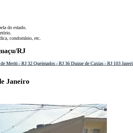
ela do estado.
tório.
ica, condomínio, etc.
guaçu/RJ
de Meriti - RJ
32
Queimados - RJ
36
Duque de Caxias - RJ
103
Japeri
de Janeiro