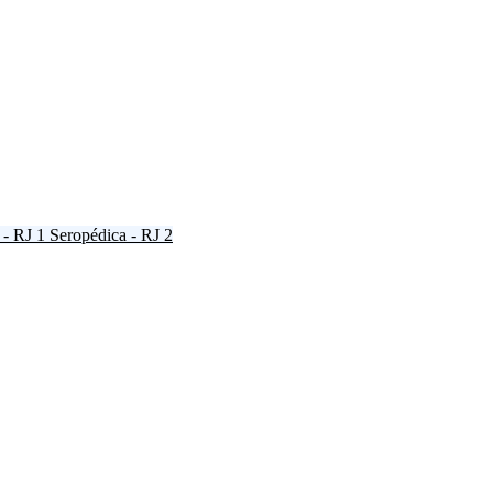
 - RJ
1
Seropédica - RJ
2