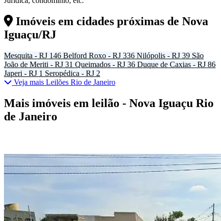
Jurídica, condomínio, etc.
Imóveis em cidades próximas de
Nova
Iguaçu/RJ
Mesquita - RJ
146
Belford Roxo - RJ
336
Nilópolis - RJ
39
São
João de Meriti - RJ
31
Queimados - RJ
36
Duque de Caxias - RJ
86
Japeri - RJ
1
Seropédica - RJ
2
Veja mais Leilões Rio de Janeiro
Mais imóveis em leilão - Nova Iguaçu Rio
de Janeiro