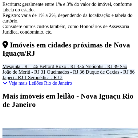
Escritura: geralmente entre 1% e 3% do valor do imóvel, conforme
tabela do estado.
Registro: varia de 1% a 2%, dependendo da localização e tabela do
cartório.
Considere outros custos também, como Honorários de Assessoria
Jurídica, condomínio, etc.
Imóveis em cidades próximas de
Nova
Iguaçu/RJ
Mesquita - RJ
146
Belford Roxo - RJ
336
Nilópolis - RJ
39
São
João de Meriti - RJ
31
Queimados - RJ
36
Duque de Caxias - RJ
86
Japeri - RJ
1
Seropédica - RJ
2
Veja mais Leilões Rio de Janeiro
Mais imóveis em leilão - Nova Iguaçu Rio
de Janeiro