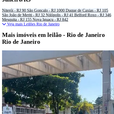
Niterói - RJ
90
São Gonçalo - RJ
1000
Duque de Caxias - RJ
105
São João de Meriti - RJ
32
Nilópolis - RJ
41
Belford Roxo - RJ
346
Mesquita - RJ
155
Nova Iguaçu - RJ
842
Veja mais Leilões Rio de Janeiro
Mais imóveis em leilão - Rio de Janeiro
Rio de Janeiro