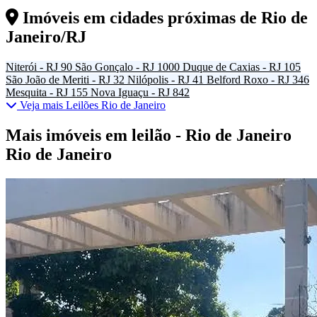
Imóveis em cidades próximas de
Rio de
Janeiro/RJ
Niterói - RJ
90
São Gonçalo - RJ
1000
Duque de Caxias - RJ
105
São João de Meriti - RJ
32
Nilópolis - RJ
41
Belford Roxo - RJ
346
Mesquita - RJ
155
Nova Iguaçu - RJ
842
Veja mais Leilões Rio de Janeiro
Mais imóveis em leilão - Rio de Janeiro
Rio de Janeiro