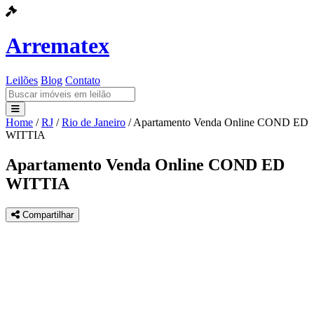
Arrematex
Leilões
Blog
Contato
Home
/
RJ
/
Rio de Janeiro
/
Apartamento Venda Online COND ED
Leilões
WITTIA
Blog
Apartamento Venda Online COND ED
WITTIA
Contato
Compartilhar