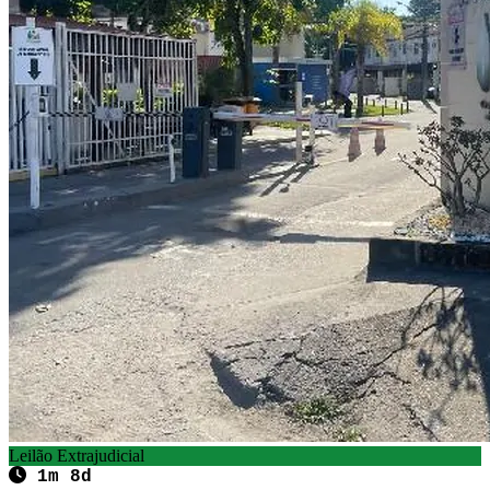
Leilão Extrajudicial
1m 8d