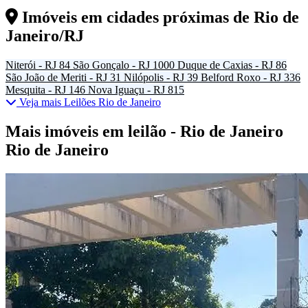
Imóveis em cidades próximas de
Rio de
Janeiro/RJ
Niterói - RJ
84
São Gonçalo - RJ
1000
Duque de Caxias - RJ
86
São João de Meriti - RJ
31
Nilópolis - RJ
39
Belford Roxo - RJ
336
Mesquita - RJ
146
Nova Iguaçu - RJ
815
Veja mais Leilões Rio de Janeiro
Mais imóveis em leilão - Rio de Janeiro
Rio de Janeiro