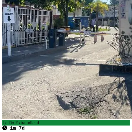
Leilão Extrajudicial
1m 7d