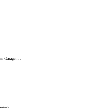
na Garagem. .
prios).