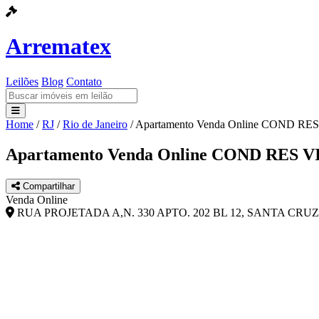
Arrematex
Leilões
Blog
Contato
Home
/
RJ
/
Rio de Janeiro
/
Apartamento Venda Online COND 
Leilões
Apartamento Venda Online COND RE
Blog
Compartilhar
Contato
Venda Online
RUA PROJETADA A,N. 330 APTO. 202 BL 12, SANTA CRUZ -