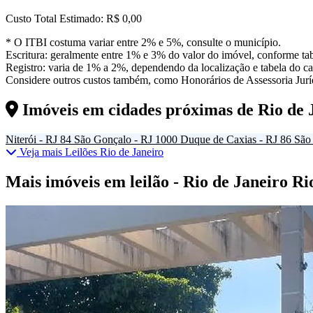
Custo Total Estimado:
R$ 0,00
* O ITBI costuma variar entre 2% e 5%, consulte o município.
Escritura: geralmente entre 1% e 3% do valor do imóvel, conforme tab
Registro: varia de 1% a 2%, dependendo da localização e tabela do car
Considere outros custos também, como Honorários de Assessoria Juríd
Imóveis em cidades próximas de
Rio de 
Niterói - RJ
84
São Gonçalo - RJ
1000
Duque de Caxias - RJ
86
São 
Veja mais Leilões Rio de Janeiro
Mais imóveis em leilão - Rio de Janeiro Ri