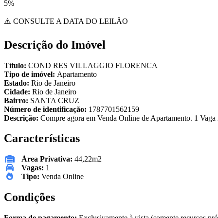
5%
⚠️ CONSULTE A DATA DO LEILÃO
Descrição do Imóvel
Título:
COND RES VILLAGGIO FLORENCA
Tipo de imóvel:
Apartamento
Estado:
Rio de Janeiro
Cidade:
Rio de Janeiro
Bairro:
SANTA CRUZ
Número de identificação:
1787701562159
Descrição:
Compre agora em Venda Online de Apartamento. 1 Vaga 
Características
Área Privativa:
44,22m2
Vagas:
1
Tipo:
Venda Online
Condições
Forma de pagamento:
Exclusivamente à vista (somente recursos pró