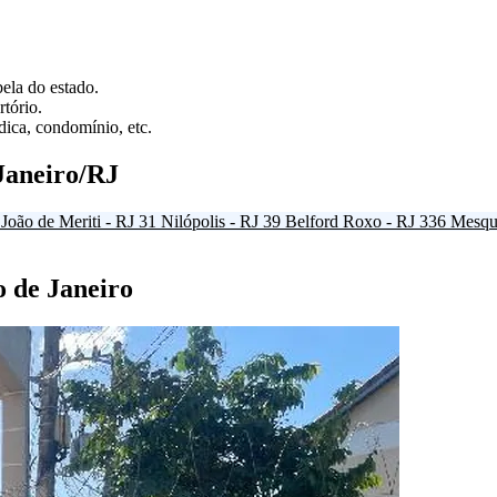
ela do estado.
tório.
ica, condomínio, etc.
Janeiro/RJ
João de Meriti - RJ
31
Nilópolis - RJ
39
Belford Roxo - RJ
336
Mesqui
o de Janeiro