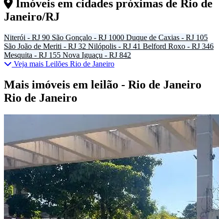
Imóveis em cidades próximas de
Rio de
Janeiro/RJ
Niterói - RJ
90
São Gonçalo - RJ
1000
Duque de Caxias - RJ
105
São João de Meriti - RJ
32
Nilópolis - RJ
41
Belford Roxo - RJ
346
Mesquita - RJ
155
Nova Iguaçu - RJ
842
Veja mais Leilões Rio de Janeiro
Mais imóveis em leilão - Rio de Janeiro
Rio de Janeiro