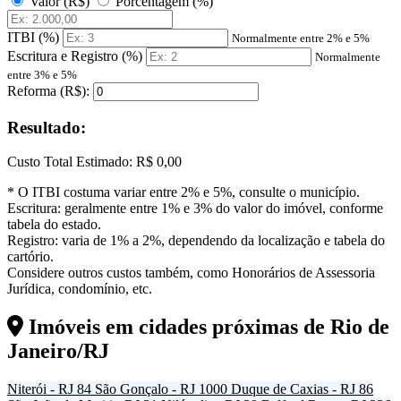
Valor (R$)
Porcentagem (%)
ITBI (%)
Normalmente entre 2% e 5%
Escritura e Registro (%)
Normalmente
entre 3% e 5%
Reforma (R$):
Resultado:
Custo Total Estimado:
R$ 0,00
* O ITBI costuma variar entre 2% e 5%, consulte o município.
Escritura: geralmente entre 1% e 3% do valor do imóvel, conforme
tabela do estado.
Registro: varia de 1% a 2%, dependendo da localização e tabela do
cartório.
Considere outros custos também, como Honorários de Assessoria
Jurídica, condomínio, etc.
Imóveis em cidades próximas de
Rio de
Janeiro/RJ
Niterói - RJ
84
São Gonçalo - RJ
1000
Duque de Caxias - RJ
86