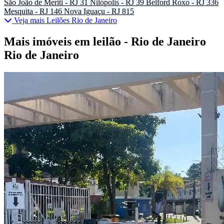
São João de Meriti - RJ
31
Nilópolis - RJ
39
Belford Roxo - RJ
336
Mesquita - RJ
146
Nova Iguaçu - RJ
815
Veja mais Leilões Rio de Janeiro
Mais imóveis em leilão - Rio de Janeiro
Rio de Janeiro