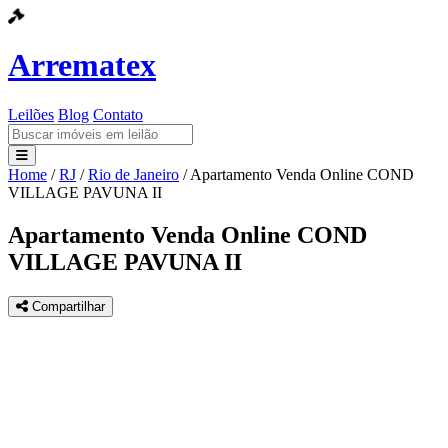
Arrematex
Leilões
Blog
Contato
Home
/
RJ
/
Rio de Janeiro
/
Apartamento Venda Online COND
Leilões
VILLAGE PAVUNA II
Blog
Apartamento Venda Online COND
VILLAGE PAVUNA II
Contato
Compartilhar