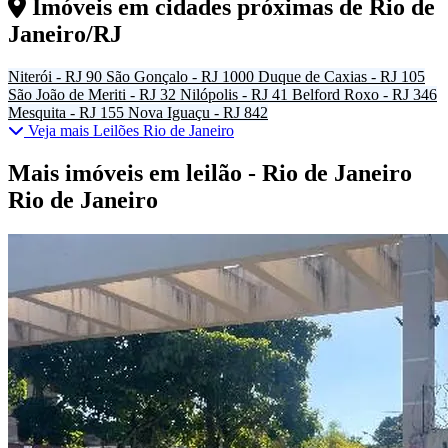
Imóveis em cidades próximas de
Rio de
Janeiro/RJ
Niterói - RJ
90
São Gonçalo - RJ
1000
Duque de Caxias - RJ
105
São João de Meriti - RJ
32
Nilópolis - RJ
41
Belford Roxo - RJ
346
Mesquita - RJ
155
Nova Iguaçu - RJ
842
Veja mais Leilões Rio de Janeiro
Mais imóveis em leilão - Rio de Janeiro
Rio de Janeiro