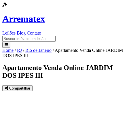
Arrematex
Leilões
Blog
Contato
Home
/
RJ
/
Rio de Janeiro
/
Apartamento Venda Online JARDIM
Leilões
DOS IPES III
Blog
Apartamento Venda Online JARDIM
DOS IPES III
Contato
Compartilhar