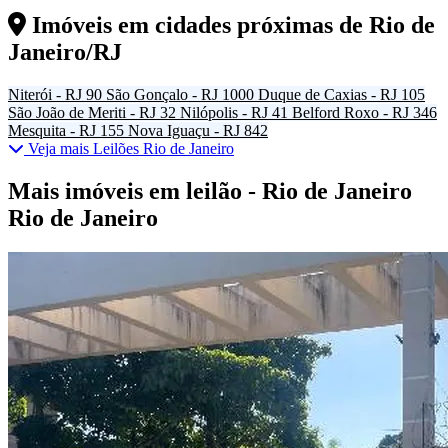
Imóveis em cidades próximas de
Rio de
Janeiro/RJ
Niterói - RJ
90
São Gonçalo - RJ
1000
Duque de Caxias - RJ
105
São João de Meriti - RJ
32
Nilópolis - RJ
41
Belford Roxo - RJ
346
Mesquita - RJ
155
Nova Iguaçu - RJ
842
Veja mais Leilões Rio de Janeiro
Mais imóveis em leilão - Rio de Janeiro
Rio de Janeiro