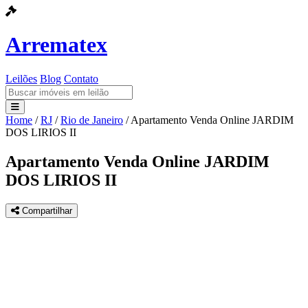
Arrematex
Leilões
Blog
Contato
Home
/
RJ
/
Rio de Janeiro
/
Apartamento Venda Online JARDIM
Leilões
DOS LIRIOS II
Blog
Apartamento Venda Online JARDIM
DOS LIRIOS II
Contato
Compartilhar