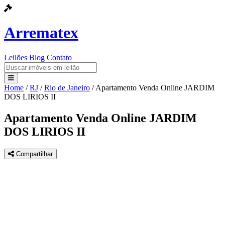
Arrematex
Leilões
Blog
Contato
Home
/
RJ
/
Rio de Janeiro
/
Apartamento Venda Online JARDIM
Leilões
DOS LIRIOS II
Blog
Apartamento Venda Online JARDIM
DOS LIRIOS II
Contato
Compartilhar