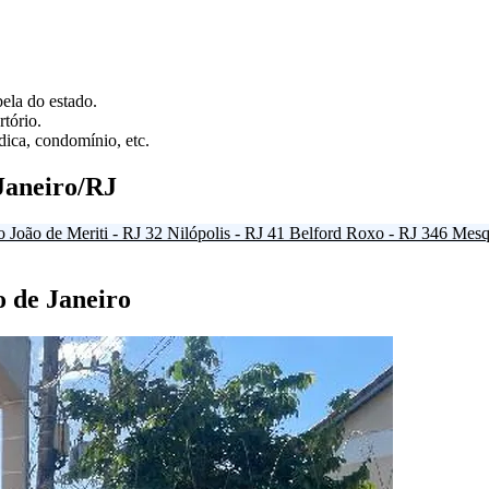
ela do estado.
tório.
ica, condomínio, etc.
Janeiro/RJ
o João de Meriti - RJ
32
Nilópolis - RJ
41
Belford Roxo - RJ
346
Mesqu
o de Janeiro