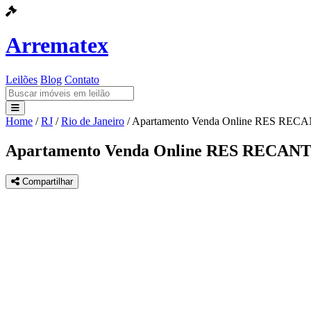
Arrematex
Leilões
Blog
Contato
Home
/
RJ
/
Rio de Janeiro
/
Apartamento Venda Online RES RE
Leilões
Apartamento Venda Online RES RECAN
Blog
Compartilhar
Contato