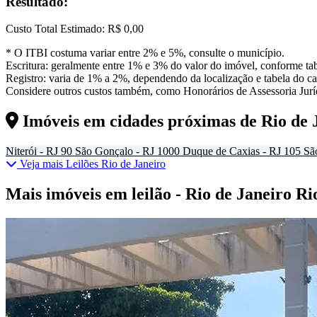
Resultado:
Custo Total Estimado:
R$ 0,00
* O ITBI costuma variar entre 2% e 5%, consulte o município.
Escritura: geralmente entre 1% e 3% do valor do imóvel, conforme tab
Registro: varia de 1% a 2%, dependendo da localização e tabela do car
Considere outros custos também, como Honorários de Assessoria Juríd
Imóveis em cidades próximas de
Rio de 
Niterói - RJ
90
São Gonçalo - RJ
1000
Duque de Caxias - RJ
105
Sã
Veja mais Leilões Rio de Janeiro
Mais imóveis em leilão - Rio de Janeiro Ri