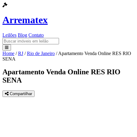
Arrematex
Leilões
Blog
Contato
Home
/
RJ
/
Rio de Janeiro
/
Apartamento Venda Online RES RIO
Leilões
SENA
Blog
Apartamento Venda Online RES RIO
SENA
Contato
Compartilhar