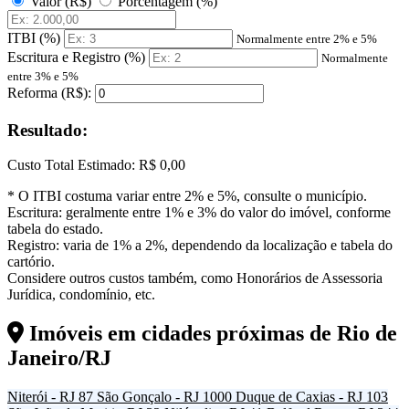
Valor (R$)
Porcentagem (%)
ITBI (%)
Normalmente entre 2% e 5%
Escritura e Registro (%)
Normalmente
entre 3% e 5%
Reforma (R$):
Resultado:
Custo Total Estimado:
R$ 0,00
* O ITBI costuma variar entre 2% e 5%, consulte o município.
Escritura: geralmente entre 1% e 3% do valor do imóvel, conforme
tabela do estado.
Registro: varia de 1% a 2%, dependendo da localização e tabela do
cartório.
Considere outros custos também, como Honorários de Assessoria
Jurídica, condomínio, etc.
Imóveis em cidades próximas de
Rio de
Janeiro/RJ
Niterói - RJ
87
São Gonçalo - RJ
1000
Duque de Caxias - RJ
103