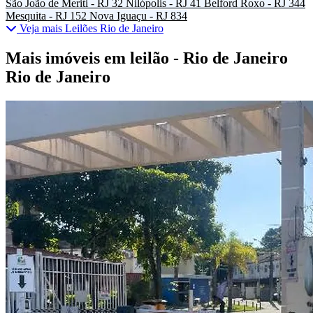
São João de Meriti - RJ
32
Nilópolis - RJ
41
Belford Roxo - RJ
344
Mesquita - RJ
152
Nova Iguaçu - RJ
834
Veja mais Leilões Rio de Janeiro
Mais imóveis em leilão - Rio de Janeiro
Rio de Janeiro