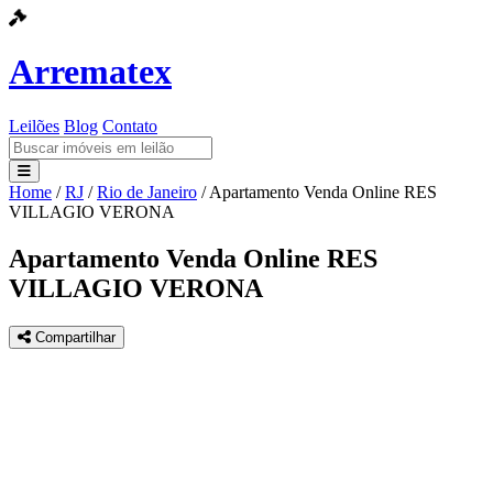
Arrematex
Leilões
Blog
Contato
Home
/
RJ
/
Rio de Janeiro
/
Apartamento Venda Online RES
Leilões
VILLAGIO VERONA
Blog
Apartamento Venda Online RES
VILLAGIO VERONA
Contato
Compartilhar