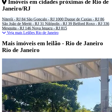
Imóveis em cidades próximas de
Rio de
Janeiro/RJ
Niterói - RJ
84
São Gonçalo - RJ
1000
Duque de Caxias - RJ
86
São João de Meriti - RJ
31
Nilópolis - RJ
39
Belford Roxo - RJ
336
Mesquita - RJ
146
Nova Iguaçu - RJ
815
Veja mais Leilões Rio de Janeiro
Mais imóveis em leilão - Rio de Janeiro
Rio de Janeiro