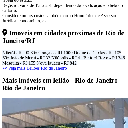
tabela do estado.
Registro: varia de 1% a 2%, dependendo da localização e tabela do
cartório.
Considere outros custos também, como Honorários de Assessoria
Jurídica, condomínio, etc.
Imóveis em cidades próximas de
Rio de
Janeiro/RJ
Niterói - RJ
90
São Gonçalo - RJ
1000
Duque de Caxias - RJ
105
São João de Meriti - RJ
32
Nilópolis - RJ
41
Belford Roxo - RJ
346
Mesquita - RJ
155
Nova Iguaçu - RJ
842
Veja mais Leilões Rio de Janeiro
Mais imóveis em leilão - Rio de Janeiro
Rio de Janeiro