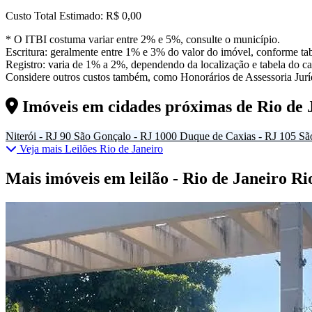
Custo Total Estimado:
R$ 0,00
* O ITBI costuma variar entre 2% e 5%, consulte o município.
Escritura: geralmente entre 1% e 3% do valor do imóvel, conforme tab
Registro: varia de 1% a 2%, dependendo da localização e tabela do car
Considere outros custos também, como Honorários de Assessoria Juríd
Imóveis em cidades próximas de
Rio de 
Niterói - RJ
90
São Gonçalo - RJ
1000
Duque de Caxias - RJ
105
Sã
Veja mais Leilões Rio de Janeiro
Mais imóveis em leilão - Rio de Janeiro Ri