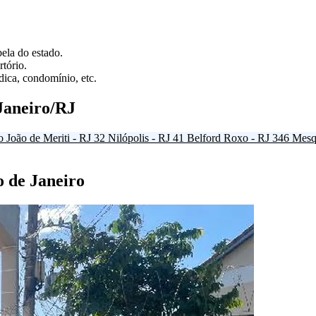
ela do estado.
tório.
ica, condomínio, etc.
Janeiro/RJ
o João de Meriti - RJ
32
Nilópolis - RJ
41
Belford Roxo - RJ
346
Mesqu
o de Janeiro