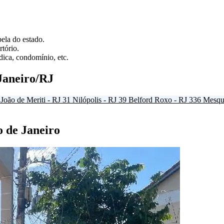
ela do estado.
tório.
ica, condomínio, etc.
Janeiro/RJ
João de Meriti - RJ
31
Nilópolis - RJ
39
Belford Roxo - RJ
336
Mesqui
o de Janeiro