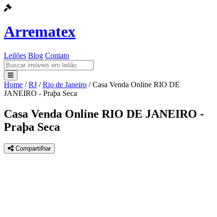
Arrematex
Leilões
Blog
Contato
Home
/
RJ
/
Rio de Janeiro
/
Casa Venda Online RIO DE
Leilões
JANEIRO - Praþa Seca
Blog
Casa Venda Online RIO DE JANEIRO -
Praþa Seca
Contato
Compartilhar