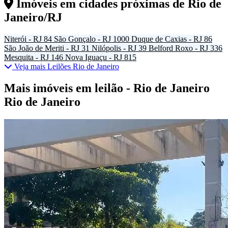
Imóveis em cidades próximas de
Rio de
Janeiro/RJ
Niterói - RJ
84
São Gonçalo - RJ
1000
Duque de Caxias - RJ
86
São João de Meriti - RJ
31
Nilópolis - RJ
39
Belford Roxo - RJ
336
Mesquita - RJ
146
Nova Iguaçu - RJ
815
Veja mais Leilões Rio de Janeiro
Mais imóveis em leilão - Rio de Janeiro
Rio de Janeiro