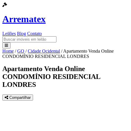
Arrematex
Leilões
Blog
Contato
Home
/
GO
/
Cidade Ocidental
/
Apartamento Venda Online
Leilões
CONDOMÍNIO RESIDENCIAL LONDRES
Blog
Apartamento Venda Online
CONDOMÍNIO RESIDENCIAL
Contato
LONDRES
Compartilhar