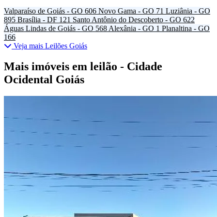
Valparaíso de Goiás - GO
606
Novo Gama - GO
71
Luziânia - GO
895
Brasília - DF
121
Santo Antônio do Descoberto - GO
622
Águas Lindas de Goiás - GO
568
Alexânia - GO
1
Planaltina - GO
166
Veja mais Leilões Goiás
Mais imóveis em leilão - Cidade
Ocidental Goiás