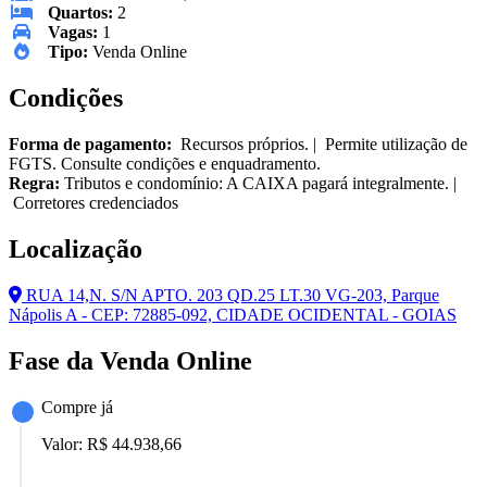
Quartos:
2
Vagas:
1
Tipo:
Venda Online
Condições
Forma de pagamento:
Recursos próprios. | Permite utilização de
FGTS. Consulte condições e enquadramento.
Regra:
Tributos e condomínio: A CAIXA pagará integralmente. |
Corretores credenciados
Localização
RUA 14,N. S/N APTO. 203 QD.25 LT.30 VG-203, Parque
Nápolis A - CEP: 72885-092, CIDADE OCIDENTAL - GOIAS
Fase da Venda Online
Compre já
Valor:
R$ 44.938,66