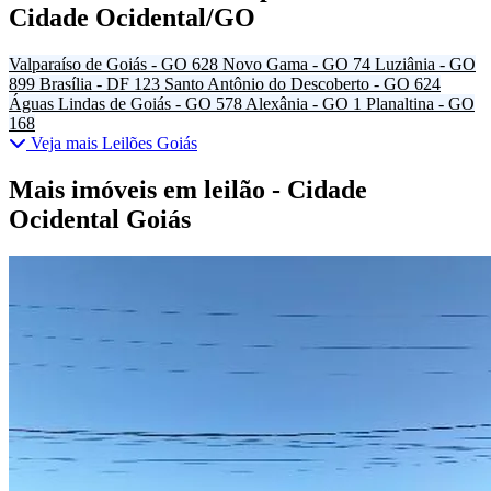
Cidade Ocidental/GO
Valparaíso de Goiás - GO
628
Novo Gama - GO
74
Luziânia - GO
899
Brasília - DF
123
Santo Antônio do Descoberto - GO
624
Águas Lindas de Goiás - GO
578
Alexânia - GO
1
Planaltina - GO
168
Veja mais Leilões Goiás
Mais imóveis em leilão - Cidade
Ocidental Goiás