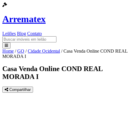
Arrematex
Leilões
Blog
Contato
Home
/
GO
/
Cidade Ocidental
/
Casa Venda Online COND REAL
Leilões
MORADA I
Blog
Casa Venda Online COND REAL
MORADA I
Contato
Compartilhar