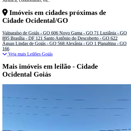
Jurídica, condomínio, etc.
Imóveis em cidades próximas de
Cidade Ocidental/GO
Valparaíso de Goiás - GO
606
Novo Gama - GO
71
Luziânia - GO
895
Brasília - DF
121
Santo Antônio do Descoberto - GO
622
Águas Lindas de Goiás - GO
568
Alexânia - GO
1
Planaltina - GO
166
Veja mais Leilões Goiás
Mais imóveis em leilão - Cidade
Ocidental Goiás