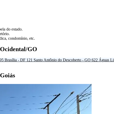
ela do estado.
tório.
ica, condomínio, etc.
 Ocidental/GO
95
Brasília - DF
121
Santo Antônio do Descoberto - GO
622
Águas Li
 Goiás