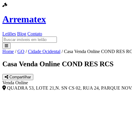
Arrematex
Leilões
Blog
Contato
Home
/
GO
/
Cidade Ocidental
/
Casa Venda Online COND RES R
Leilões
Casa Venda Online COND RES RCS
Blog
Compartilhar
Contato
Venda Online
QUADRA 53, LOTE 21,N. SN CS 02, RUA 24, PARQUE NOV