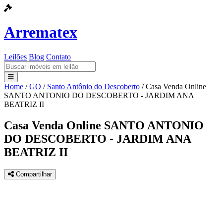
Arrematex
Leilões
Blog
Contato
Home
/
GO
/
Santo Antônio do Descoberto
/
Casa Venda Online
Leilões
SANTO ANTONIO DO DESCOBERTO - JARDIM ANA
BEATRIZ II
Blog
Casa Venda Online SANTO ANTONIO
Contato
DO DESCOBERTO - JARDIM ANA
BEATRIZ II
Compartilhar