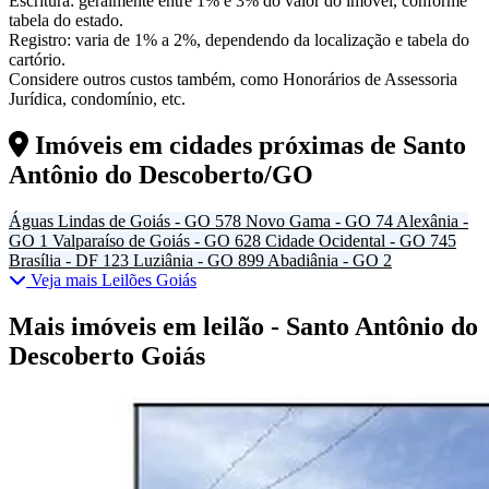
Escritura: geralmente entre 1% e 3% do valor do imóvel, conforme
tabela do estado.
Registro: varia de 1% a 2%, dependendo da localização e tabela do
cartório.
Considere outros custos também, como Honorários de Assessoria
Jurídica, condomínio, etc.
Imóveis em cidades próximas de
Santo
Antônio do Descoberto/GO
Águas Lindas de Goiás - GO
578
Novo Gama - GO
74
Alexânia -
GO
1
Valparaíso de Goiás - GO
628
Cidade Ocidental - GO
745
Brasília - DF
123
Luziânia - GO
899
Abadiânia - GO
2
Veja mais Leilões Goiás
Mais imóveis em leilão - Santo Antônio do
Descoberto Goiás