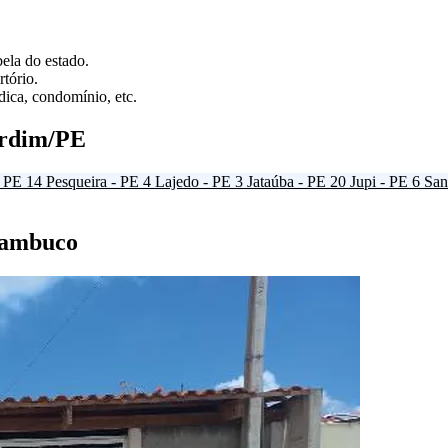
ela do estado.
tório.
ica, condomínio, etc.
ardim/PE
- PE
14
Pesqueira - PE
4
Lajedo - PE
3
Jataúba - PE
20
Jupi - PE
6
San
rnambuco