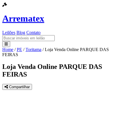
Arrematex
Leilões
Blog
Contato
Home
/
PE
/
Toritama
/
Loja Venda Online PARQUE DAS
Leilões
FEIRAS
Blog
Loja Venda Online PARQUE DAS
FEIRAS
Contato
Compartilhar