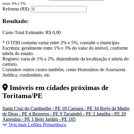
entre 3% e 5%
Reforma (R$):
Resultado:
Custo Total Estimado:
R$ 0,00
* O ITBI costuma variar entre 2% e 5%, consulte o município.
Escritura: geralmente entre 1% e 3% do valor do imóvel, conforme
tabela do estado.
Registro: varia de 1% a 2%, dependendo da localização e tabela do
cartório.
Considere outros custos também, como Honorários de Assessoria
Jurídica, condomínio, etc.
Imóveis em cidades próximas de
Toritama/PE
Santa Cruz do Capibaribe - PE
18
Caruaru - PE
34
Brejo da Madre
de Deus - PE
4
Bezerros - PE
9
Tacaimbó - PE
2
Jataúba - PE
20
Agrestina - PE
1
Belo Jardim - PE
105
Veja mais Leilões Pernambuco