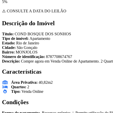
5%
⚠️ CONSULTE A DATA DO LEILÃO
Descrição do Imóvel
Título:
COND BOSQUE DOS SONHOS
Tipo de imóvel:
Apartamento
Estado:
Rio de Janeiro
Cidade:
São Gonçalo
Bairro:
MONJOLOS
Número de identificação:
8787708674767
Descrição:
Compre agora em Venda Online de Apartamento. 2 Quarto
Características
Área Privativa:
40,82m2
Quartos:
2
Tipo:
Venda Online
Condições
Forma de pagamento:
Recursos próprios. | Permite utilização de 