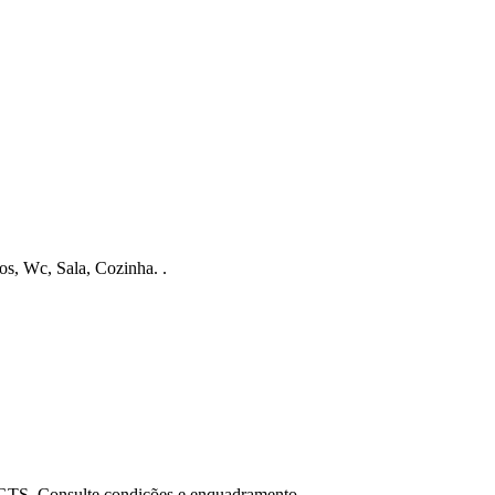
s, Wc, Sala, Cozinha. .
FGTS. Consulte condições e enquadramento.