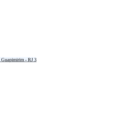
Guapimirim - RJ
3