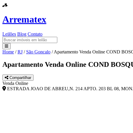
Arrematex
Leilões
Blog
Contato
Home
/
RJ
/
São Gonçalo
/
Apartamento Venda Online COND B
Leilões
Apartamento Venda Online COND BOS
Blog
Compartilhar
Contato
Venda Online
ESTRADA JOAO DE ABREU,N. 214 APTO. 203 BL 08, MONJ