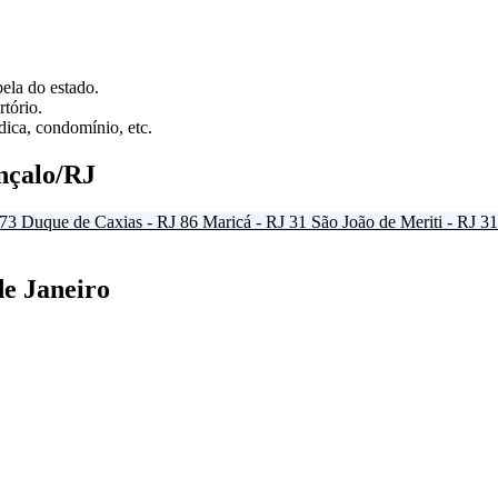
ela do estado.
tório.
ica, condomínio, etc.
nçalo/RJ
73
Duque de Caxias - RJ
86
Maricá - RJ
31
São João de Meriti - RJ
31
de Janeiro