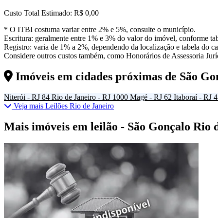
Custo Total Estimado:
R$ 0,00
* O ITBI costuma variar entre 2% e 5%, consulte o município.
Escritura: geralmente entre 1% e 3% do valor do imóvel, conforme tab
Registro: varia de 1% a 2%, dependendo da localização e tabela do car
Considere outros custos também, como Honorários de Assessoria Juríd
Imóveis em cidades próximas de
São Go
Niterói - RJ
84
Rio de Janeiro - RJ
1000
Magé - RJ
62
Itaboraí - RJ
4
Veja mais Leilões Rio de Janeiro
Mais imóveis em leilão - São Gonçalo Rio 