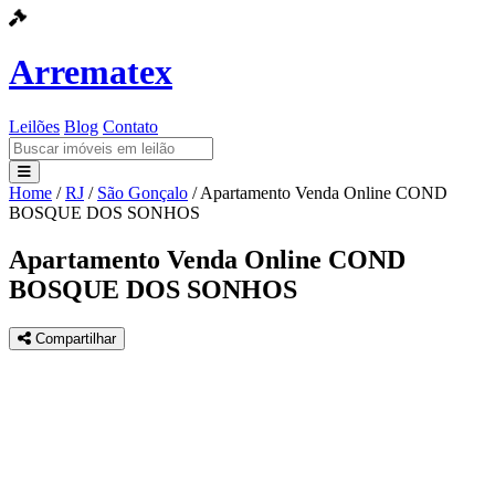
Arrematex
Leilões
Blog
Contato
Home
/
RJ
/
São Gonçalo
/
Apartamento Venda Online COND
Leilões
BOSQUE DOS SONHOS
Blog
Apartamento Venda Online COND
BOSQUE DOS SONHOS
Contato
Compartilhar