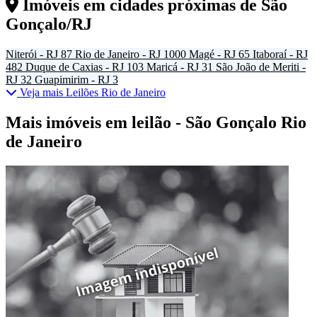
Imóveis em cidades próximas de
São
Gonçalo/RJ
Niterói - RJ
87
Rio de Janeiro - RJ
1000
Magé - RJ
65
Itaboraí - RJ
482
Duque de Caxias - RJ
103
Maricá - RJ
31
São João de Meriti -
RJ
32
Guapimirim - RJ
3
Veja mais Leilões Rio de Janeiro
Mais imóveis em leilão - São Gonçalo Rio
de Janeiro