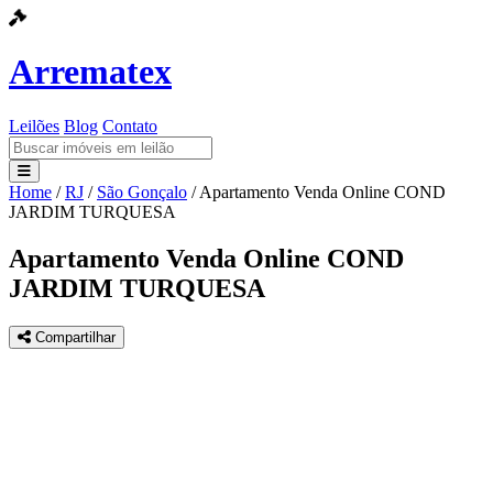
Arrematex
Leilões
Blog
Contato
Home
/
RJ
/
São Gonçalo
/
Apartamento Venda Online COND
Leilões
JARDIM TURQUESA
Blog
Apartamento Venda Online COND
JARDIM TURQUESA
Contato
Compartilhar