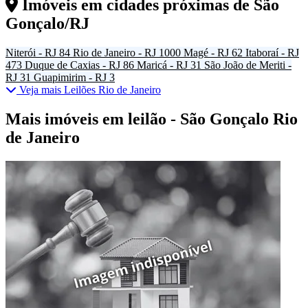
Imóveis em cidades próximas de
São
Gonçalo/RJ
Niterói - RJ
84
Rio de Janeiro - RJ
1000
Magé - RJ
62
Itaboraí - RJ
473
Duque de Caxias - RJ
86
Maricá - RJ
31
São João de Meriti -
RJ
31
Guapimirim - RJ
3
Veja mais Leilões Rio de Janeiro
Mais imóveis em leilão - São Gonçalo Rio
de Janeiro