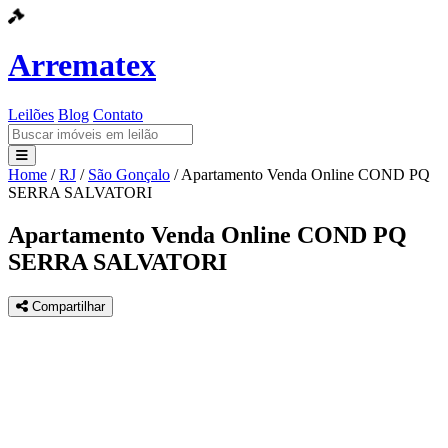
Arrematex
Leilões
Blog
Contato
Home
/
RJ
/
São Gonçalo
/
Apartamento Venda Online COND PQ
Leilões
SERRA SALVATORI
Blog
Apartamento Venda Online COND PQ
SERRA SALVATORI
Contato
Compartilhar